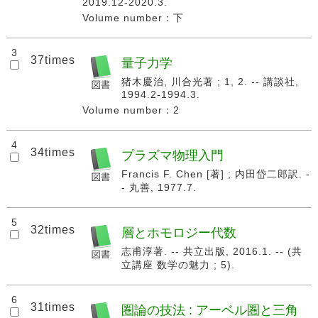
2019.12-2020.3.
Volume number：下
3
37times
量子力学
猪木慶治, 川合光著 ; 1, 2. -- 講談社,
1994.2-1994.3.
Volume number：2
4
34times
プラズマ物理入門
Francis F. Chen [著] ; 内田岱二郎訳. -
- 丸善, 1977.7.
5
32times
層とホモロジー代数
志甫淳著. -- 共立出版, 2016.1. -- (共
立講座 数学の魅力 ; 5).
6
31times
圏論の技法 : アーベル圏と三角