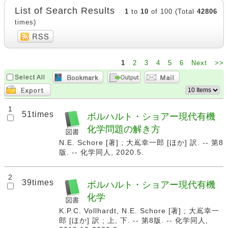
List of Search Results
1
to
10
of 100 (Total
42806
times)
1
2
3
4
5
6
Next
>>
Select All
1
51times
ボルハルト・ショアー現代有機
化学問題の解き方
N.E. Schore [著] ; 大嶌幸一郎 [ほか] 訳. -- 第8
版. -- 化学同人, 2020.5.
2
39times
ボルハルト・ショアー現代有機
化学
K.P.C. Vollhardt, N.E. Schore [著] ; 大嶌幸一
郎 [ほか] 訳 ; 上, 下. -- 第8版. -- 化学同人,