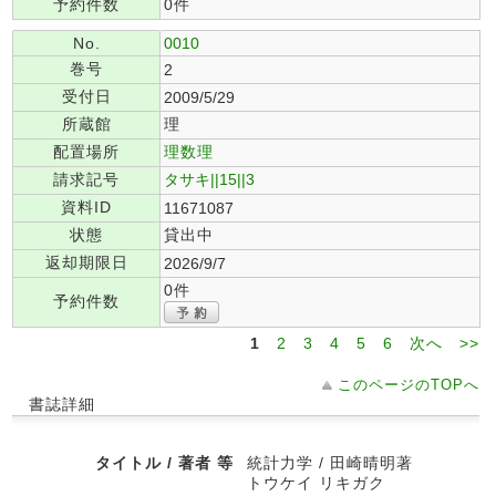
予約件数
0件
No.
0010
巻号
2
受付日
2009/5/29
所蔵館
理
配置場所
理数理
請求記号
タサキ||15||3
資料ID
11671087
状態
貸出中
返却期限日
2026/9/7
0件
予約件数
1
2
3
4
5
6
次へ
>>
このページのTOPへ
書誌詳細
タイトル / 著者 等
統計力学 / 田崎晴明著
トウケイ リキガク