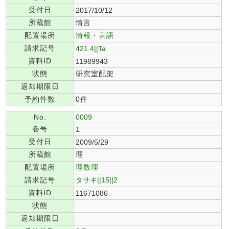
受付日
2017/10/12
所蔵館
情言
配置場所
情報・言語
請求記号
421.4||Ta
資料ID
11989943
状態
研究室配架
返却期限日
予約件数
0件
No.
0009
巻号
1
受付日
2009/5/29
所蔵館
理
配置場所
理数理
請求記号
タサキ||15||2
資料ID
11671086
状態
返却期限日