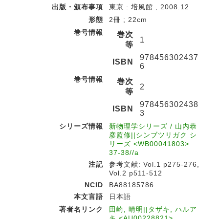
出版・頒布事項
東京 : 培風館 , 2008.12
形態
2冊 ; 22cm
巻号情報
巻次
1
等
978456302437
ISBN
6
巻号情報
巻次
2
等
978456302438
ISBN
3
シリーズ情報
新物理学シリーズ / 山内恭
彦監修||シンブツリガク シ
リーズ <WB00041803>
37-38//a
注記
参考文献: Vol.1 p275-276,
Vol.2 p511-512
NCID
BA88185786
本文言語
日本語
著者名リンク
田崎, 晴明||タザキ, ハルア
キ <AU00228821>