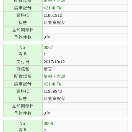
配置場所
情報・言語
請求記号
421.4||Ta
資料ID
11861910
状態
研究室配架
返却期限日
予約件数
0件
No.
0007
巻号
1
受付日
2017/10/12
所蔵館
情言
配置場所
情報・言語
請求記号
421.4||Ta
資料ID
11989942
状態
研究室配架
返却期限日
予約件数
0件
No.
0008
巻号
2