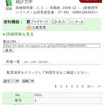
統計力学
田崎晴明著 ; 1, 2. -- 培風館, 2008.12. -- (新物理学
シリーズ / 山内恭彦監修 ; 37-38). <WB01864851>
便利機能：
詳細情報を見る
書誌URL：
所蔵一覧
1件～10件（全66件）
配置場所をクリックして利用方法をご確認ください。
1
2
3
4
5
6
次へ
>>
No.
0001
巻号
1