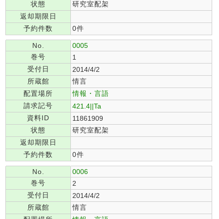
状態
研究室配架
返却期限日
予約件数
0件
No.
0005
巻号
1
受付日
2014/4/2
所蔵館
情言
配置場所
情報・言語
請求記号
421.4||Ta
資料ID
11861909
状態
研究室配架
返却期限日
予約件数
0件
No.
0006
巻号
2
受付日
2014/4/2
所蔵館
情言