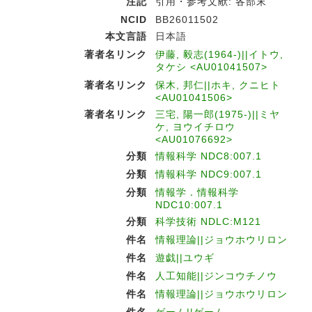
注記
引用・参考文献: 各部末
NCID
BB26011502
本文言語
日本語
著者名リンク
伊藤, 毅志(1964-)||イトウ,
タケシ <AU01041507>
著者名リンク
保木, 邦仁||ホキ, クニヒト
<AU01041506>
著者名リンク
三宅, 陽一郎(1975-)||ミヤ
ケ, ヨウイチロウ
<AU01076692>
分類
情報科学 NDC8:007.1
分類
情報科学 NDC9:007.1
分類
情報学．情報科学
NDC10:007.1
分類
科学技術 NDLC:M121
件名
情報理論||ジョウホウリロン
件名
遊戯||ユウギ
件名
人工知能||ジンコウチノウ
件名
情報理論||ジョウホウリロン