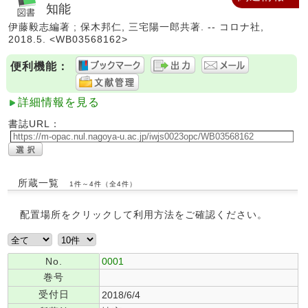
知能
伊藤毅志編著 ; 保木邦仁, 三宅陽一郎共著. -- コロナ社,
2018.5. <WB03568162>
便利機能：
詳細情報を見る
書誌URL：
所蔵一覧
1件～4件（全4件）
配置場所をクリックして利用方法をご確認ください。
No.
0001
巻号
受付日
2018/6/4