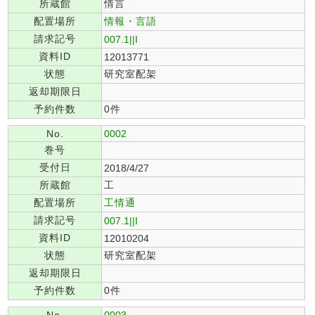
所蔵館
情言
配置場所
情報・言語
請求記号
007.1||I
資料ID
12013771
状態
研究室配架
返却期限日
予約件数
0件
No.
0002
巻号
受付日
2018/4/27
所蔵館
工
配置場所
工情通
請求記号
007.1||I
資料ID
12010204
状態
研究室配架
返却期限日
予約件数
0件