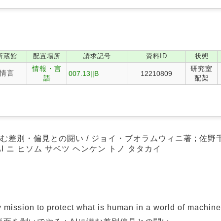
。
所蔵館
配置場所
請求記号
資料ID
状態
情報・言
研究室
情言
007.13||B
12210809
語
配架
に潜む差別・偏見との闘い / ジョイ・ブオラムウィニ著 ; 佐野
: AI ニ ヒソム サベツ ヘンケン トノ タタカイ
ssion to protect what is human in a world of machin