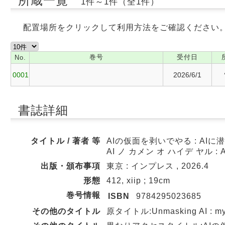
所蔵一覧
1件～1件（全1件）
配置場所をクリックして利用方法をご確認ください
巻号
受付日
No.
0001
2026/6/1
書誌詳細
タイトル / 著者 等
AIの仮面を剥いでやる : AI
AI ノ カメン オ ハイデ ヤル 
出版・頒布事項
東京 : インプレス , 2026.4
形態
412, xiip ; 19cm
巻号情報
ISBN
9784295023685
その他のタイトル
原タイトル:Unmasking AI : my mi