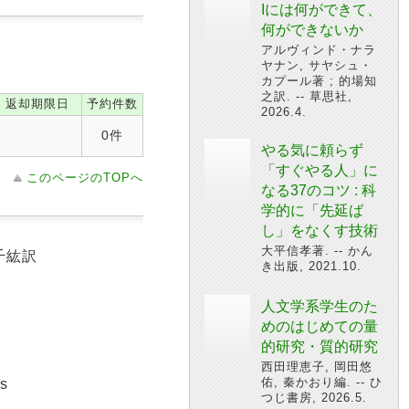
Iには何ができて、
何ができないか
アルヴィンド・ナラ
ヤナン, サヤシュ・
カプール著 ; 的場知
之訳. -- 草思社,
返却期限日
予約件数
2026.4.
0件
やる気に頼らず
「すぐやる人」に
このページのTOPへ
なる37のコツ : 科
学的に「先延ば
し」をなくす技術
大平信孝著. -- かん
千紘訳
き出版, 2021.10.
人文学系学生のた
めのはじめての量
的研究・質的研究
西田理恵子, 岡田悠
佑, 秦かおり編. -- ひ
es
つじ書房, 2026.5.