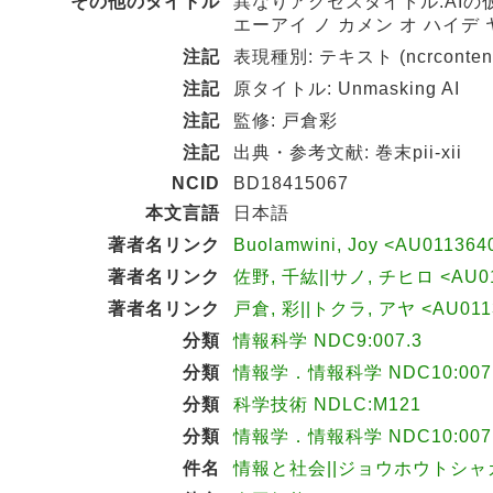
その他のタイトル
異なりアクセスタイトル:AIの
エーアイ ノ カメン オ ハイデ 
注記
表現種別: テキスト (ncrcontent
注記
原タイトル: Unmasking AI
注記
監修: 戸倉彩
注記
出典・参考文献: 巻末pii-xii
NCID
BD18415067
本文言語
日本語
著者名リンク
Buolamwini, Joy <AU01136
著者名リンク
佐野, 千紘||サノ, チヒロ <AU0
著者名リンク
戸倉, 彩||トクラ, アヤ <AU011
分類
情報科学 NDC9:007.3
分類
情報学．情報科学 NDC10:007
分類
科学技術 NDLC:M121
分類
情報学．情報科学 NDC10:007.
件名
情報と社会||ジョウホウトシャ