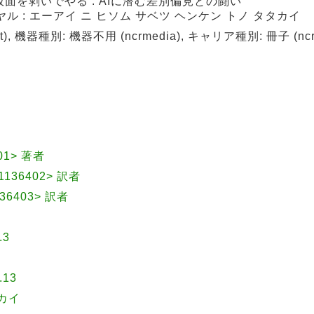
仮面を剥いでやる : AIに潜む差別偏見との闘い
ヤル : エーアイ ニ ヒソム サベツ ヘンケン トノ タタカイ
), 機器種別: 機器不用 (ncrmedia), キャリア種別: 冊子 (ncrca
401> 著者
1136402> 訳者
36403> 訳者
.3
13
カイ