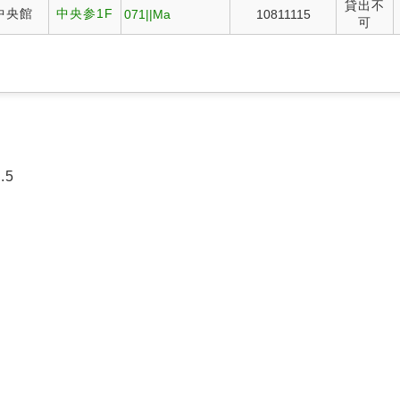
貸出不
中央館
中央参1F
071||Ma
10811115
可
.5