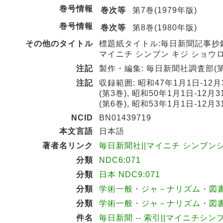
巻号情報
巻次等
第7巻(1979年版)
巻号情報
巻次等
第8巻(1980年版)
その他のタイトル
標題紙タイトル:毎日新聞記事抄
マイニチ シンブン キジ ショウ
注記
製作・編集: 毎日新聞社調査部(第
注記
収録範囲: 昭和47年1月1日-12月3
(第3巻), 昭和50年1月1日-12月3
(第6巻), 昭和53年1月1日-12月3
NCID
BN01439719
本文言語
日本語
著者名リンク
毎日新聞社||マイニチ シンブンシャ 
分類
NDC6:071
分類
日本 NDC9:071
分類
学術一般・ジャ－ナリズム・図書館
分類
学術一般・ジャ－ナリズム・図書館
件名
毎日新聞 -- 索引||マイニチシンブ