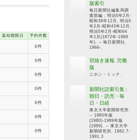
版索引
毎日新聞社編集局調
査部編 ; 明治5年2月-
昭和38年12月, 明治5
年2月-昭和43年12月,
明治5年2月-昭和64
返却期限日
予約件数
年1月(1872年-1989
年). -- 毎日新聞社,
0件
1966-.
0件
切抜き速報. 労働
版
0件
ニホン・ミック.
0件
新聞社説索引集 :
朝日・読売・毎
0件
日・日経
東京大学新聞研究所.
-- 1980年版
0件
(1980)-1989年版
(1989). -- 東京大学
0件
新聞研究所, 1982.7-
1991.3.