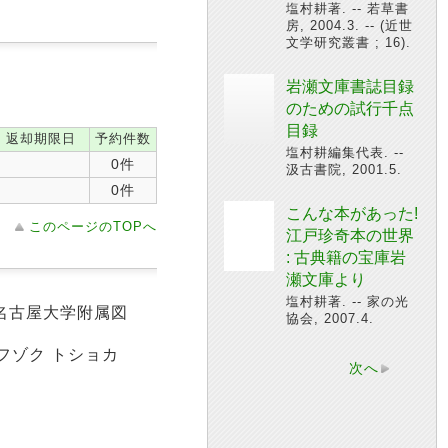
塩村耕著. -- 若草書
房, 2004.3. -- (近世
文学研究叢書 ; 16).
岩瀬文庫書誌目録
のための試行千点
目録
返却期限日
予約件数
塩村耕編集代表. --
0件
汲古書院, 2001.5.
0件
こんな本があった!
このページのTOPへ
江戸珍奇本の世界
: 古典籍の宝庫岩
瀬文庫より
塩村耕著. -- 家の光
 名古屋大学附属図
協会, 2007.4.
 フゾク トショカ
次へ