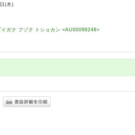
日(木)
ガク フゾク トショカン <AU00098248>