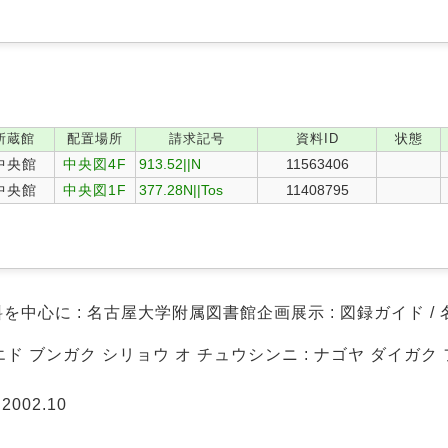
。
所蔵館
配置場所
請求記号
資料ID
状態
中央館
中央図4F
913.52||N
11563406
中央館
中央図1F
377.28N||Tos
11408795
を中心に : 名古屋大学附属図書館企画展示 : 図録ガイド /
 エド ブンガク シリョウ オ チュウシンニ : ナゴヤ ダイガク
ド
002.10