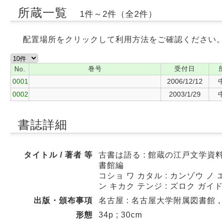
所蔵一覧
1件～2件（全2件）
配置場所をクリックして利用方法をご確認ください
巻号
受付日
No.
0001
2006/12/12
0002
2003/1/29
書誌詳細
タイトル / 著者 等
古書は語る : 館蔵の江戸文学資料
書館編
コショ ワ カタル : カンゾウ ノ
ン キカク テンジ : ズロク ガイ
出版・頒布事項
名古屋 : 名古屋大学附属図書館 , 2
形態
34p ; 30cm