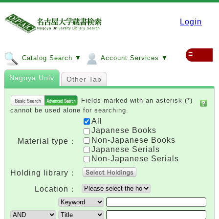
Login
≡
Catalog Search ▼
Account Services ▼
Nagoya Univ
Other Tab
Fields marked with an asterisk (*)
cannot be used alone for searching.
All
Japanese Books
Non-Japanese Books
Material type：
Japanese Serials
Non-Japanese Serials
Holding library：
Location：