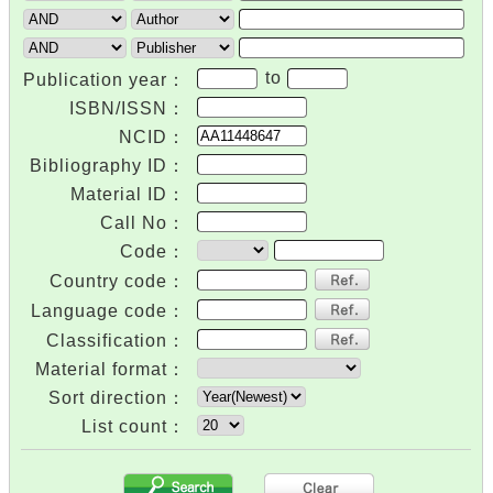
to
Publication year：
ISBN/ISSN：
NCID：
Bibliography ID：
Material ID：
Call No：
Code：
Country code：
Language code：
Classification：
Material format：
Sort direction：
List count：