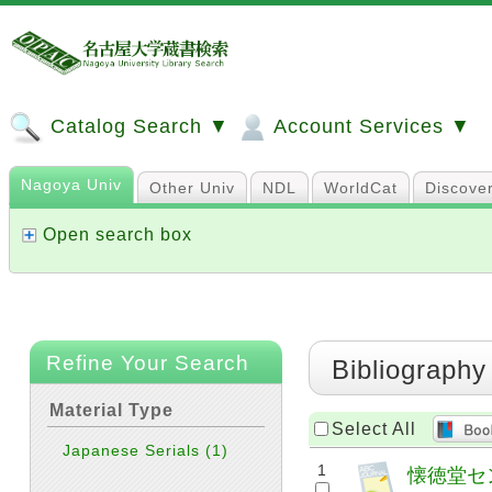
Catalog Search ▼
Account Services ▼
Nagoya Univ
Other Univ
NDL
WorldCat
Discove
Open search box
Refine Your Search
Bibliography
Material Type
Select All
Japanese Serials
(1)
1
懐徳堂セ