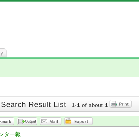
ry
 Search Result List
1
-
1
of about
1
ンター報