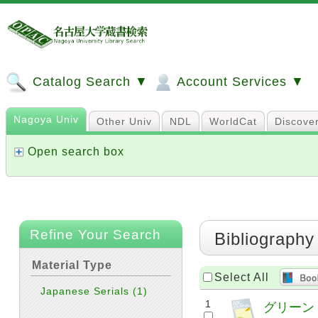
Catalog Search ▼
Account Services ▼
Nagoya Univ
Other Univ
NDL
WorldCat
Discove
Open search box
Refine Your Search
Bibliography
Material Type
Select All
Japanese Serials
(1)
1
グリーン