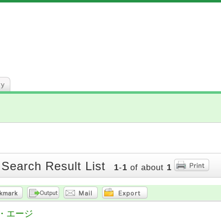
ry
 Search Result List
1
-
1
of about
1
・エージ