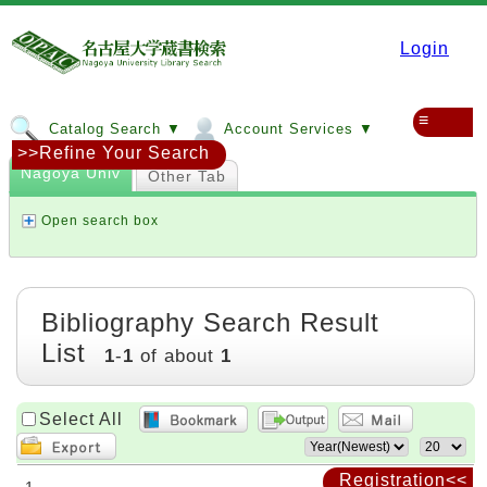
Login
≡
Catalog Search ▼
Account Services ▼
>>Refine Your Search
Nagoya Univ
Other Tab
Open search box
Bibliography Search Result
List
1
-
1
of about
1
Select All
Registration<<