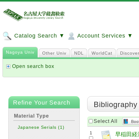
Catalog Search ▼
Account Services ▼
Nagoya Univ
Other Univ
NDL
WorldCat
Discove
Open search box
Refine Your Search
Bibliography
Material Type
Select All
Japanese Serials
(1)
1
早稲田経