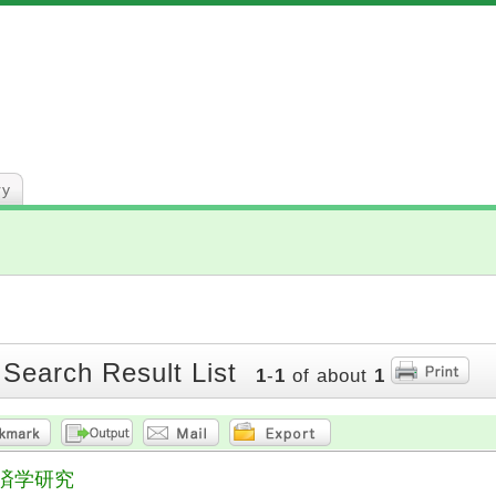
ry
 Search Result List
1
-
1
of about
1
済学研究