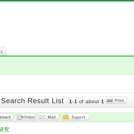
ry
 Search Result List
1
-
1
of about
1
研究