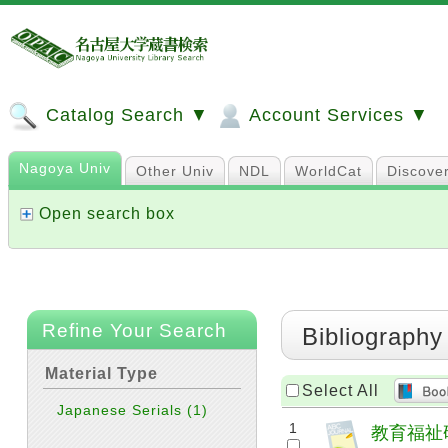
Catalog Search ▼
Account Services ▼
Nagoya Univ
Other Univ
NDL
WorldCat
Discove
Open search box
Refine Your Search
Bibliography
Material Type
Select All
Japanese Serials
(1)
1
教育福祉