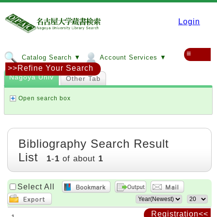
Login
≡
Catalog Search ▼
Account Services ▼
>>Refine Your Search
Nagoya Univ
Other Tab
Open search box
Bibliography Search Result
List
1
-
1
of about
1
Select All
Registration<<