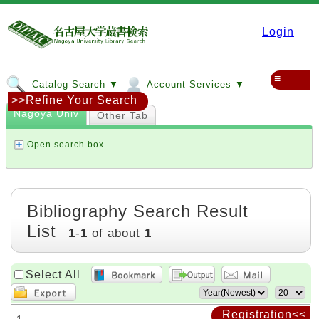
Login
≡
Catalog Search ▼
Account Services ▼
>>Refine Your Search
Nagoya Univ
Other Tab
Open search box
Bibliography Search Result
List
1
-
1
of about
1
Select All
Registration<<