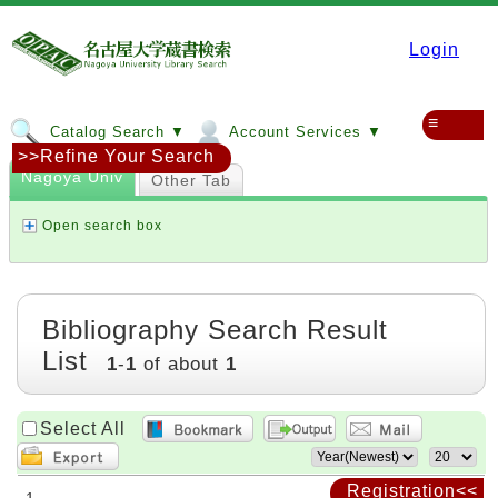
Login
≡
Catalog Search ▼
Account Services ▼
>>Refine Your Search
Nagoya Univ
Other Tab
Open search box
Bibliography Search Result
List
1
-
1
of about
1
Select All
Registration<<