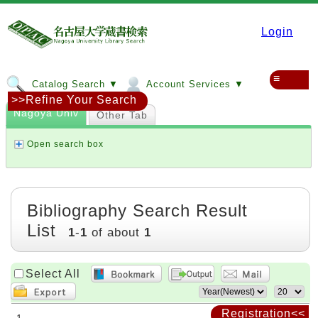
Login
≡
Catalog Search ▼
Account Services ▼
>>Refine Your Search
Nagoya Univ
Other Tab
Open search box
Bibliography Search Result
List
1
-
1
of about
1
Select All
Registration<<