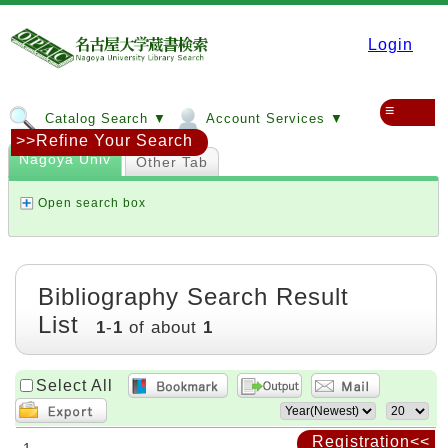
Login
≡
Catalog Search ▼
Account Services ▼
>>Refine Your Search
Nagoya Univ
Other Tab
Open search box
Bibliography Search Result
List
1
-
1
of about
1
Select All
Registration<<