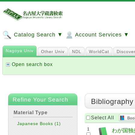
Catalog Search ▼
Account Services ▼
Nagoya Univ
Other Univ
NDL
WorldCat
Discove
Open search box
Refine Your Search
Bibliography
Material Type
Select All
Japanese Books
(1)
1
わが国独