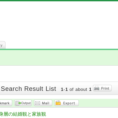
ry
 Search Result List
1
-
1
of about
1
身層の結婚観と家族観