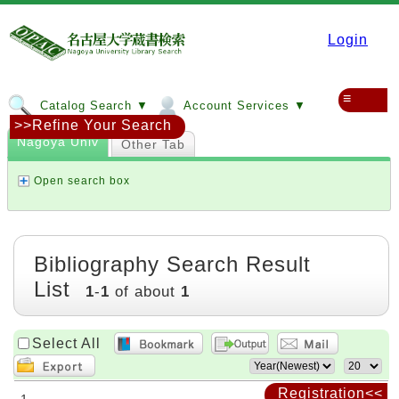
Login
≡
Catalog Search ▼
Account Services ▼
>>Refine Your Search
Nagoya Univ
Other Tab
Open search box
Bibliography Search Result
List
1
-
1
of about
1
Select All
Registration<<