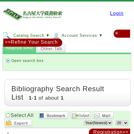
Login
≡
Catalog Search ▼
Account Services ▼
>>Refine Your Search
Nagoya Univ
Other Tab
Open search box
Bibliography Search Result
List
1
-
1
of about
1
Select All
Registration<<