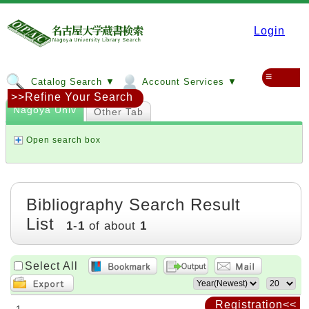
Login
≡
Catalog Search ▼
Account Services ▼
>>Refine Your Search
Nagoya Univ
Other Tab
Open search box
Bibliography Search Result
List
1
-
1
of about
1
Select All
Registration<<