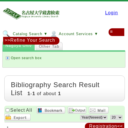
Login
≡
Catalog Search ▼
Account Services ▼
>>Refine Your Search
Nagoya Univ
Other Tab
Open search box
Bibliography Search Result
List
1
-
1
of about
1
Select All
Registration<<