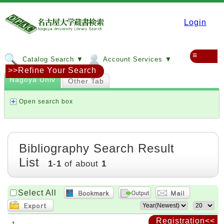
Login
≡
Catalog Search ▼
Account Services ▼
>>Refine Your Search
Nagoya Univ
Other Tab
Open search box
Bibliography Search Result
List
1
-
1
of about
1
Select All
Registration<<