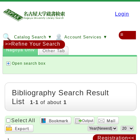
Login
≡
Catalog Search ▼
Account Services ▼
>>Refine Your Search
Nagoya Univ
Other Tab
Open search box
Bibliography Search Result
List
1
-
1
of about
1
Select All
Registration<<