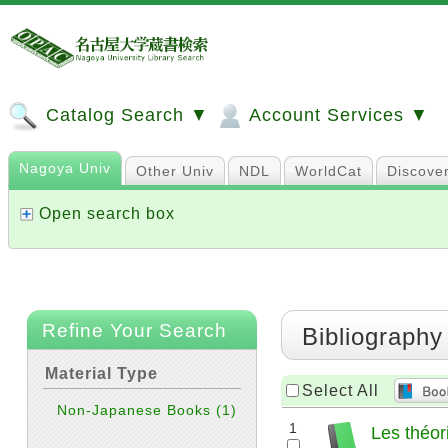
Catalog Search ▼
Account Services ▼
Nagoya Univ
Other Univ
NDL
WorldCat
Discove
Open search box
Refine Your Search
Bibliography
Material Type
Select All
Non-Japanese Books
(1)
1
Les théori