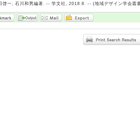
啓一, 石川和男編著. -- 学文社, 2018.8. -- (地域デザイン学会叢書 ;