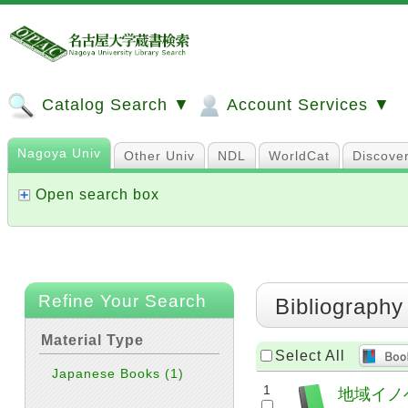
Catalog Search ▼
Account Services ▼
Nagoya Univ
Other Univ
NDL
WorldCat
Discove
Open search box
Refine Your Search
Bibliography
Material Type
Select All
Japanese Books
(1)
1
地域イノ