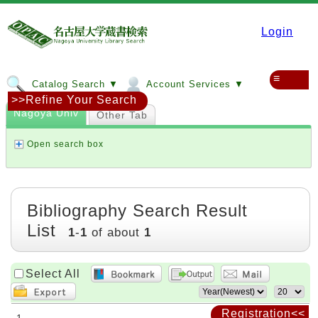
Login
≡
Catalog Search ▼
Account Services ▼
>>Refine Your Search
Nagoya Univ
Other Tab
Open search box
Bibliography Search Result
List
1
-
1
of about
1
Select All
Registration<<