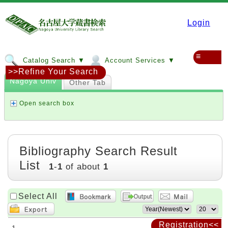
Login
≡
Catalog Search ▼
Account Services ▼
>>Refine Your Search
Nagoya Univ
Other Tab
Open search box
Bibliography Search Result
List
1
-
1
of about
1
Select All
Registration<<