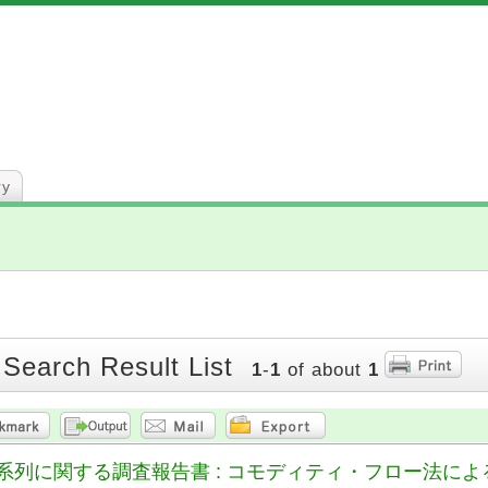
ry
 Search Result List
1
-
1
of about
1
系列に関する調査報告書 : コモディティ・フロー法に