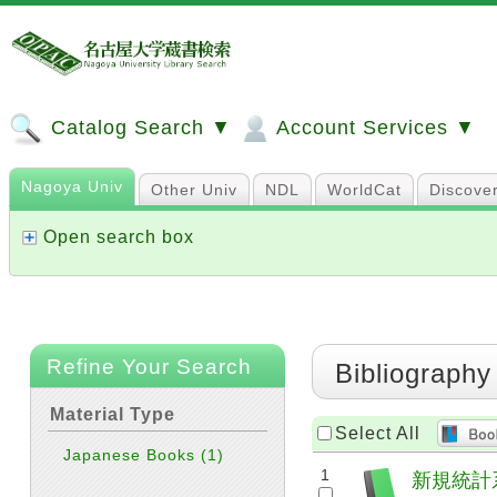
Catalog Search ▼
Account Services ▼
Nagoya Univ
Other Univ
NDL
WorldCat
Discove
Open search box
Refine Your Search
Bibliography
Material Type
Select All
Japanese Books
(1)
1
新規統計