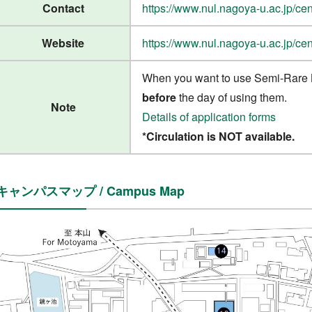
Contact
https://www.nul.nagoya-u.ac.jp/cen
Website
https://www.nul.nagoya-u.ac.jp/cen
When you want to use Semi-Rare B
before
the day of using them.
Note
Details of application forms
*Circulation is NOT available.
キャンパスマップ / Campus Map