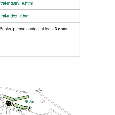
tral/inquiry_e.html
tral/index_e.html
ooks, please contact at least
3 days