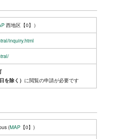
AP
西地区【0】）
ral/inquiry.html
ral/
可
日を除く）
に閲覧の申請が必要です
pus (
MAP
【0】)