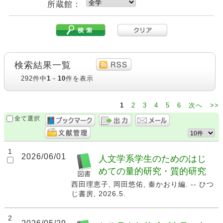
所蔵館：
検索結果一覧
292件中
1
－
10
件を表示
1
2
3
4
5
6
次へ
>>
全て選択
1
2026/06/01
人文学系学生のためのはじ
めての量的研究・質的研究
西田理恵子, 岡田悠佑, 秦かおり編. -- ひつ
じ書房, 2026.5.
2