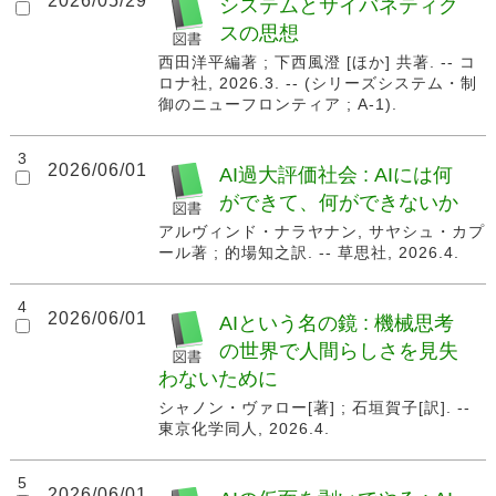
2026/05/29
システムとサイバネティク
スの思想
西田洋平編著 ; 下西風澄 [ほか] 共著. -- コ
ロナ社, 2026.3. -- (シリーズシステム・制
御のニューフロンティア ; A-1).
3
2026/06/01
AI過大評価社会 : AIには何
ができて、何ができないか
アルヴィンド・ナラヤナン, サヤシュ・カプ
ール著 ; 的場知之訳. -- 草思社, 2026.4.
4
2026/06/01
AIという名の鏡 : 機械思考
の世界で人間らしさを見失
わないために
シャノン・ヴァロー[著] ; 石垣賀子[訳]. --
東京化学同人, 2026.4.
5
2026/06/01