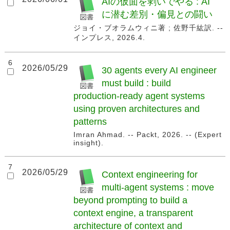
AIの仮面を剥いでやる : AI
に潜む差別・偏見との闘い
ジョイ・ブオラムウィニ著 ; 佐野千紘訳. --
インプレス, 2026.4.
6
2026/05/29
30 agents every AI engineer
must build : build
production-ready agent systems
using proven architectures and
patterns
Imran Ahmad. -- Packt, 2026. -- (Expert
insight).
7
2026/05/29
Context engineering for
multi-agent systems : move
beyond prompting to build a
context engine, a transparent
architecture of context and